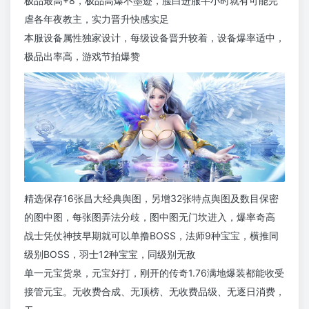
极品最高+8，极品高爆不墨迹，脸白进服半小时就有可能完
虐各年夜教主，实力晋升快感实足
本服设备属性独家设计，每级设备晋升较着，设备爆率适中，
极品出率高，游戏节拍爆赞
精选保存16张昌大经典舆图，另增32张特点舆图及数目保密
的图中图，每张图弄法分歧，图中图无门坎进入，爆率奇高
战士凭仗神技早期就可以单撸BOSS，法师9种宝宝，横推同
级别BOSS，羽士12种宝宝，同级别无敌
单一元宝货泉，元宝好打，刚开的传奇1.76满地爆装都能收受
接管元宝。无收费合成、无顶榜、无收费品级、无逐日消费，