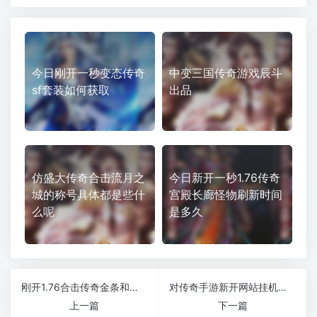
今日刚开一秒变态传奇
中变三国传奇游戏辰斗
sf套装如何获取
出品
仿盛大传奇合击流月之
今日新开一秒1.76传奇
城的称号具体都是些什
宫殿长廊怪物刷新时间
么呢
是多久
刚开1.76合击传奇金条和元宝算卦都应该怎么使用呢
对传奇手游新开网站挂机功能的巧妙利用
上一篇
下一篇