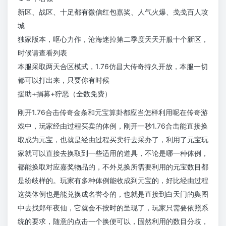
新区、战区、十足都有微信红包嘉奖、人气火爆、戋戋百人攻
城
独家版本，呕心力作，沧海迷掉第二季度天天开服十个新区，
时候请查看列表
本服采取两天合区模式，1.76仿昌大传奇持久开放，本服一切
都可以打出来，只要你有时候
援助+捐募+狞恶（全数免费）
刚开1.76合击传奇金条和元宝算卦都应当怎样利用呢在传奇游
戏中，玩家经由过程买卖的体例，刚开一秒1.76合击能直接换
取成为元宝，也就是经由过程买卖行去采办了，利用了元宝玩
家就可以直接去换取到一些适用的道具，不论是哪一种体例，
都能换取对应嘉奖物品的，不外兑换所需要利用的元宝数目都
是纷歧样的。玩家有多种体例能收成到元宝的，好比经由过程
这类体例也是能兑换成名誉令的，也就是直接到白天门的舆图
中去找郑年夜仙，它就会不按时的呈现了，玩家只需要依照系
统的要求，随意的点击一个换便可以，固然利用的数目分歧，