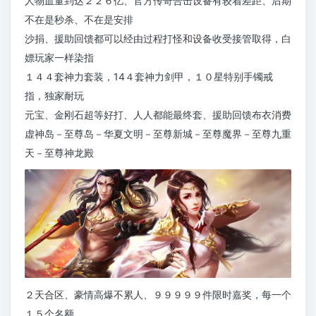
人物血量到达２２６亿、官方传奇合击设备有较着差距、后期
不在是秒杀、不在是安排
沙捐、援助回馈都可以经由过程打怪和设备收受接管取得，白
嫖玩家一样染指
１４４套神力套装，14４套神力剑甲，１０星特别手镯戒
指，独家耐玩
元宝、金刚石超等好打、人人都能最终套、援助回馈布衣消费
虚神岛－至尊岛－华夏文明－至尊新城－至尊魔界－至尊九重
天－至尊神龙殿
２天合区、豪情高爆不累人、９９９９９件限时嘉奖，每一个
１５个名额