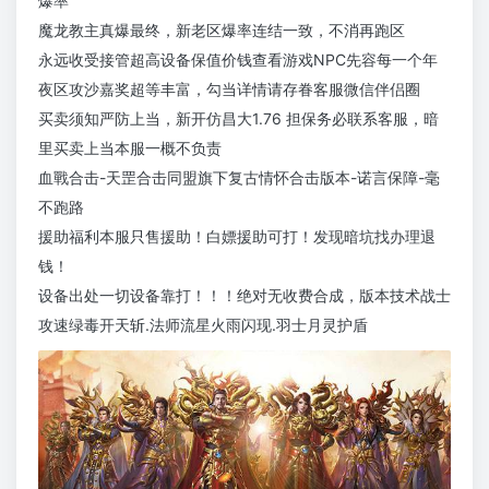
爆率
魔龙教主真爆最终，新老区爆率连结一致，不消再跑区
永远收受接管超高设备保值价钱查看游戏NPC先容每一个年
夜区攻沙嘉奖超等丰富，勾当详情请存眷客服微信伴侣圈
买卖须知严防上当，新开仿昌大1.76 担保务必联系客服，暗
里买卖上当本服一概不负责
血戰合击-天罡合击同盟旗下复古情怀合击版本-诺言保障-毫
不跑路
援助福利本服只售援助！白嫖援助可打！发现暗坑找办理退
钱！
设备出处一切设备靠打！！！绝对无收费合成，版本技术战士
攻速绿毒开天斩.法师流星火雨闪现.羽士月灵护盾