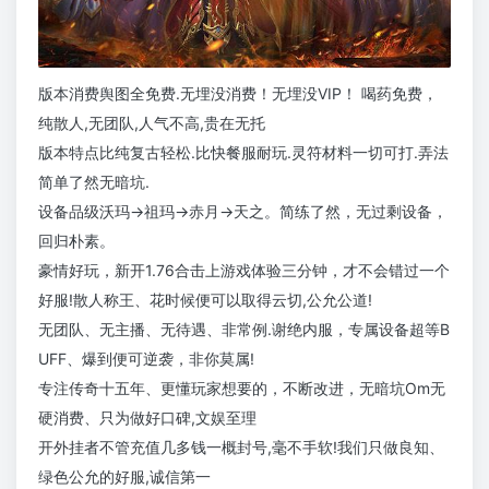
版本消费舆图全免费.无埋没消费！无埋没VIP！ 喝药免费，
纯散人,无团队,人气不高,贵在无托
版本特点比纯复古轻松.比快餐服耐玩.灵符材料一切可打.弄法
简单了然无暗坑.
设备品级沃玛→祖玛→赤月→天之。简练了然，无过剩设备，
回归朴素。
豪情好玩，新开1.76合击上游戏体验三分钟，才不会错过一个
好服!散人称王、花时候便可以取得云切,公允公道!
无团队、无主播、无待遇、非常例.谢绝内服，专属设备超等B
UFF、爆到便可逆袭，非你莫属!
专注传奇十五年、更懂玩家想要的，不断改进，无暗坑Om无
硬消费、只为做好口碑,文娱至理
开外挂者不管充值几多钱一概封号,毫不手软!我们只做良知、
绿色公允的好服,诚信第一