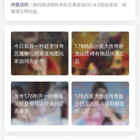
转载说明：
除特殊说明外本站文章皆由CC-4.0协议发布，转
载请注明出处。
今日新开一秒超变传奇
1.76精品仿盛大传奇卧
恶魔祭坛的通道地图玩
龙山庄稀有物品掉落汇
家如何去操作
总
传奇1.76刚开一秒嗜魂
1.76仿盛大合击传奇版
法杖是否可以快速的提
沙巴克的战斗规则都是
高暴击
什么呢