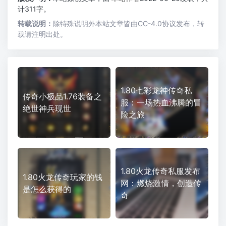
计311字。
转载说明：
除特殊说明外本站文章皆由CC-4.0协议发布，转
载请注明出处。
1.80七彩龙神传奇私
传奇小极品1.76装备之
服：一场热血沸腾的冒
绝世神兵现世
险之旅
1.80火龙传奇私服发布
1.80火龙传奇玩家的钱
网：燃烧激情，创造传
是怎么获得的
奇