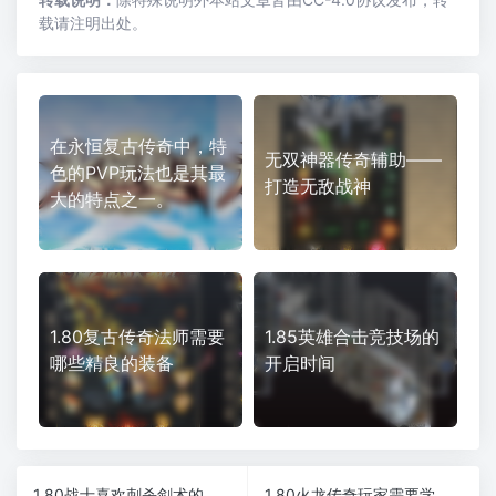
载请注明出处。
在永恒复古传奇中，特
无双神器传奇辅助——
色的PVP玩法也是其最
打造无敌战神
大的特点之一。
1.80复古传奇法师需要
1.85英雄合击竞技场的
哪些精良的装备
开启时间
1.80战士喜欢刺杀剑术的原因是什么
1.80火龙传奇玩家需要学习躲避吗