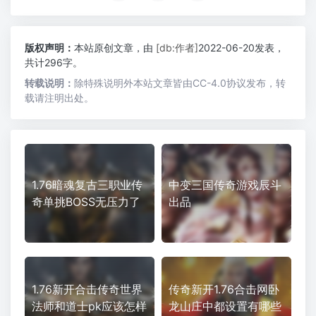
版权声明：
本站原创文章，由
[db:作者]
2022-06-20发表，
共计296字。
转载说明：
除特殊说明外本站文章皆由CC-4.0协议发布，转
载请注明出处。
1.76暗魂复古三职业传
中变三国传奇游戏辰斗
奇单挑BOSS无压力了
出品
1.76新开合击传奇世界
传奇新开1.76合击网卧
法师和道士pk应该怎样
龙山庄中都设置有哪些