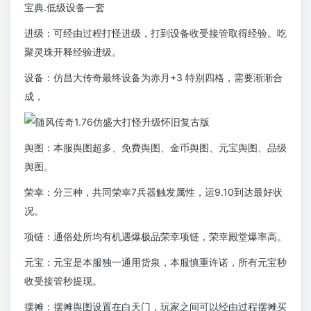
宝典.低级设备一套
进级：可经由过程打怪进级，打到设备收受接管取得经验。吃
聚灵珠开释经验进级。
设备：仿昌大传奇最终设备为赤月+3 特别四格，需要渐渐合
成，
舆图：本服舆图超多、免费舆图、金币舆图、元宝舆图、品级
舆图。
荣幸：分三种，共同荣幸7兵器触发属性，运9.10到达最好状
况。
项链：通俗处所均有机遇爆极品荣幸项链，荣幸殿堂爆率高。
元宝：元宝是本服独一通用货泉，本服慎重许诺，所有元宝秒
收受接管秒提现。
摆摊：摆摊舆图设置在白天门，玩家之间可以经由过程摆摊买