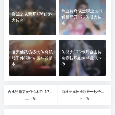
热血传奇战士职业技能
楼兰之战新开1.76仿盛
解析新开1.76仿盛大传
大传奇
奇
凌天仙武仿盛大传奇私
仿盛大1.76赤月合击传
服千件限时专属神器版
奇竞技场如何将敌人卡
本
位
合成秘籍需要什么材料 1.76微变传奇材料如何获得
酒神专属神器刚开一秒传奇上线免费自动捡物
上一篇
下一篇