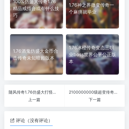
100%仿盛大传奇1.76
1.76神之界微变传奇一
精品戒指合成有什么技
个麻痹就毕业
巧
1.76冰橙传奇变态三职
1.76酒鬼仿盛大金币合
业boss世界公平公正版
击传奇未知暗殿版本
本
随风传奇1.76仿盛大打怪升级怀旧复古版
2100000000级超变传奇超速升级版本
上一篇
下一篇
评论（没有评论）