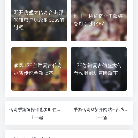
新开仿盛大传奇合击邪
刚开一秒传奇合击版装
恶钳虫是玩家刷boss的
备可以强化+2
过程
凌风1.76金币复古传奇
1.76卷轴复古仿盛大传
冰雪传说全新版本
奇私服耐玩冒险版本
传奇手游练操作也要盯住高端装备
手游传奇sf新开网站三烈火到底存不存在（传奇手游sf私发网）
上一篇
下一篇