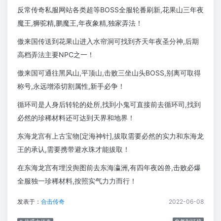
反常传奇私服网站各类超等BOSS全服轮番刷新,花果山三年夜
魔王,狮驼精,鹏魔王,年夜象精,独家弄法！
傲来国传送到花果山进入水帘洞可找到齐天年夜圣分神,后期
高档弄法主要NPC之一！
傲来国可通往黑风山,平顶山,击败三坐山头BOSS,别离可取得
称号,永远增添切割属性,新手必争！
循环司是人身后转轮的处所,找到小鬼可直接前去循环司,找到
必然的珍稀材料还可达到天界和地界！
东海龙宫有上古宝物[定海神针],拔取需要必然的实力和东海龙
王的承认,需要携带避水珠才能拔取！
在东海龙宫有埋没舆图前去东海瀛洲,有四年夜凶兽,击败必爆
全服独一珍稀材料,按照实气力力而行！
发表于：
合击传奇
2022-06-08