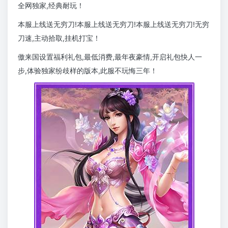
全网独家,经典耐玩！
本服上线送无穷刀!本服上线送无穷刀!本服上线送无穷刀!无穷
刀速,主动拾取,挂机打宝！
傲来国设置福利礼包,最低消费,最年夜豪情,开启礼包快人一
步,体验独家纷歧样的版本,此服不玩悔三年！