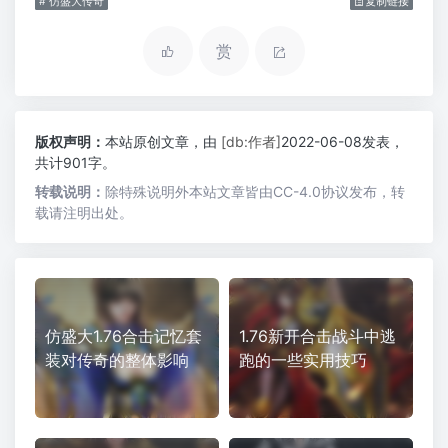
# 仿盛大传奇
复制链接
赏
版权声明：
本站原创文章，由
[db:作者]
2022-06-08发表，
共计901字。
转载说明：
除特殊说明外本站文章皆由CC-4.0协议发布，转
载请注明出处。
仿盛大1.76合击记忆套
1.76新开合击战斗中逃
装对传奇的整体影响
跑的一些实用技巧