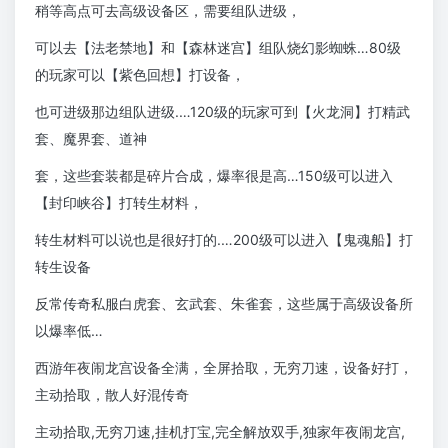
稍等高点可去高级设备区，需要组队进级，
可以去【法老禁地】和【森林迷宫】组队烧幻影蜘蛛…80级
的玩家可以【紫色回想】打设备，
也可进级那边组队进级.…120级的玩家可到【火龙洞】打精武
套、魔界套、道神
套，这些套装都是碎片合成，爆率很是高…150级可以进入
【封印峡谷】打转生材料，
转生材料可以说也是很好打的.…200级可以进入【鬼魂船】打
转生设备
反常传奇私服白虎套、玄武套、朱雀套，这些属于高级设备所
以爆率低…
西游年夜闹龙宫设备全满，全屏拾取，无穷刀速，设备好打，
主动拾取，散人好混传奇
主动拾取,无穷刀速,挂机打宝,完全解放双手,独家年夜闹龙宫,