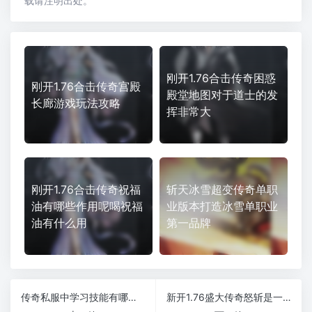
载请注明出处。
刚开1.76合击传奇困惑
刚开1.76合击传奇宫殿
殿堂地图对于道士的发
长廊游戏玩法攻略
挥非常大
刚开1.76合击传奇祝福
斩天冰雪超变传奇单职
油有哪些作用呢喝祝福
业版本打造冰雪单职业
油有什么用
第一品牌
传奇私服中学习技能有哪些要求
新开1.76盛大传奇怒斩是一把多用的武器