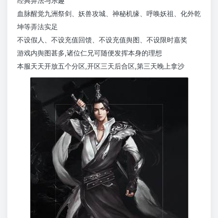
经典弄法与乐趣
血脉醒觉九洲祭剑、妖兽攻城、神秘机缘、呼唤妖祖、化外乾
坤等弄法实足
不设假人、不设充值回馈、不设充值舆图、不设限时嘉奖
游戏内舆图甚多,诸位仁兄可随便发挥本身的理想
本服天天开放五个分区,开区三天后合区,第三天晚上拿沙