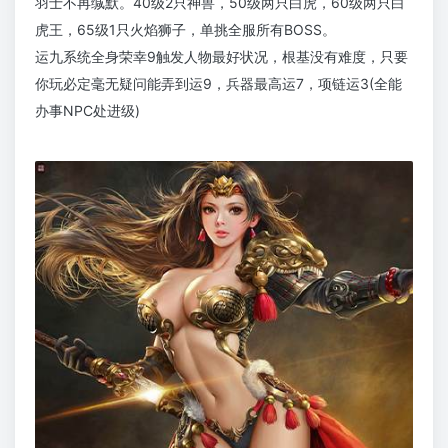
羽士不再缄默。40级2只神兽，50级两只白虎，60级两只白
虎王，65级1只火焰狮子，单挑全服所有BOSS。
运九系统全身荣幸9触发人物最好状况，根基没有难度，只要
你玩必定毫无疑问能弄到运9，兵器最高运7，项链运3(全能
办事NPC处进级)