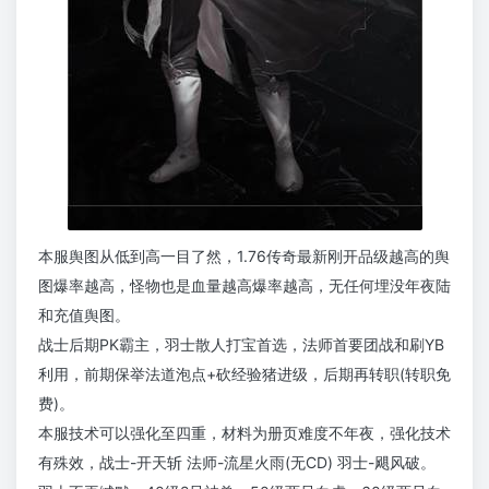
本服舆图从低到高一目了然，1.76传奇最新刚开品级越高的舆
图爆率越高，怪物也是血量越高爆率越高，无任何埋没年夜陆
和充值舆图。
战士后期PK霸主，羽士散人打宝首选，法师首要团战和刷YB
利用，前期保举法道泡点+砍经验猪进级，后期再转职(转职免
费)。
本服技术可以强化至四重，材料为册页难度不年夜，强化技术
有殊效，战士-开天斩 法师-流星火雨(无CD) 羽士-飓风破。