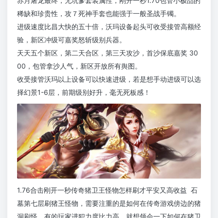
赤月屠龙最终，无坑爹套装属性，刚开一秒1.70包管小极品的
稀缺和珍贵性，攻７死神手套也能强于一般圣战手镯。
进级速度比昌大快的五十倍，沃玛设备起头可收受接管高额经
验，新区冲级可嘉奖怒斩级别兵器。
天天五个新区，第二天合区，第三天攻沙，首沙保底嘉奖 30
00，包管拿沙人气，新区开放所有舆图。
收受接管沃玛以上设备可以快速进级，若是想手动进级可以选
择幻景1-6层，前期级别好升，毫无死板感！
1.76合击刚开一秒传奇猪卫王怪物怎样刷才平安又高收益 石
墓第七层刷猪王怪物，需要注重的是如何在传奇游戏傍边的猪
洞刷怪，有的玩家进犯力度比力高，就想领会一下如何在猪卫