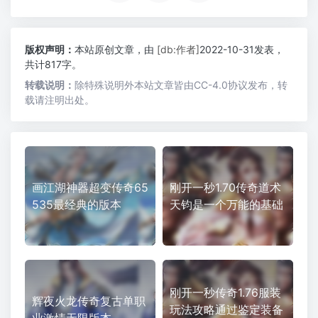
版权声明：
本站原创文章，由
[db:作者]
2022-10-31发表，
共计817字。
转载说明：
除特殊说明外本站文章皆由CC-4.0协议发布，转
载请注明出处。
画江湖神器超变传奇65
刚开一秒1.70传奇道术
535最经典的版本
天钧是一个万能的基础
刚开一秒传奇1.76服装
辉夜火龙传奇复古单职
玩法攻略通过鉴定装备
业激情无限版本