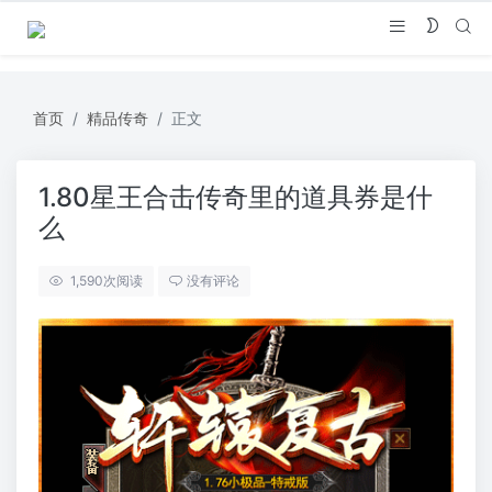
首页
精品传奇
正文
1.80星王合击传奇里的道具券是什
么
1,590
次阅读
没有评论