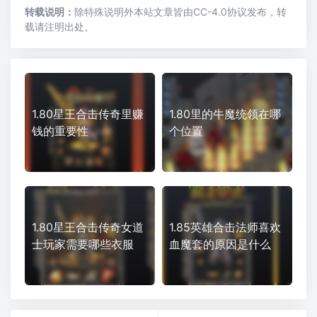
转载说明：
除特殊说明外本站文章皆由CC-4.0协议发布，转
载请注明出处。
1.80星王合击传奇里赚
1.80里的牛魔统领在哪
钱的重要性
个位置
1.80星王合击传奇女道
1.85英雄合击法师喜欢
士玩家需要哪些衣服
血魔套的原因是什么