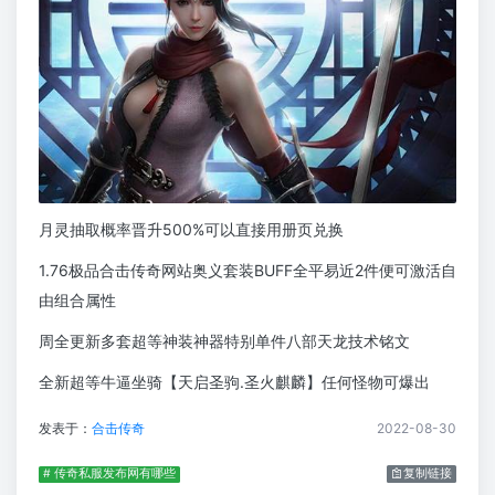
月灵抽取概率晋升500%可以直接用册页兑换
1.76极品合击传奇网站奥义套装BUFF全平易近2件便可激活自
由组合属性
周全更新多套超等神装神器特别单件八部天龙技术铭文
全新超等牛逼坐骑【天启圣驹.圣火麒麟】任何怪物可爆出
发表于：
合击传奇
2022-08-30
# 传奇私服发布网有哪些
复制链接