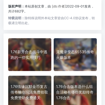
版权声明：
本站原创文章，由
[db:作者]
2022-09-01发表，
共计682字。
转载说明：
除特殊说明外本站文章皆由CC-4.0协议发布，转
载请注明出处。
1.76新开合击战斗中逃
灵魔录变态65535传奇
跑的一些实用技巧
火爆版本
1.76情缘沉默金币复古
1.76合击版本选什么组
传奇独创玩法免费拾取
合活动有哪些奖励传奇
免费赞助免费通关
1.76合击