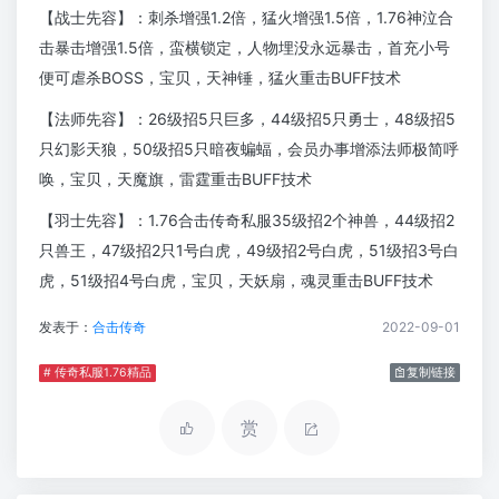
【战士先容】：刺杀增强1.2倍，猛火增强1.5倍，1.76神泣合
击暴击增强1.5倍，蛮横锁定，人物埋没永远暴击，首充小号
便可虐杀BOSS，宝贝，天神锤，猛火重击BUFF技术
【法师先容】：26级招5只巨多，44级招5只勇士，48级招5
只幻影天狼，50级招5只暗夜蝙蝠，会员办事增添法师极简呼
唤，宝贝，天魔旗，雷霆重击BUFF技术
【羽士先容】：1.76合击传奇私服35级招2个神兽，44级招2
只兽王，47级招2只1号白虎，49级招2号白虎，51级招3号白
虎，51级招4号白虎，宝贝，天妖扇，魂灵重击BUFF技术
发表于：
合击传奇
2022-09-01
# 传奇私服1.76精品
复制链接
赏