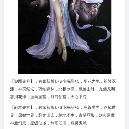
【舆图先容】：独家新版1.76小极品+5，烟花之地，祖陵深
渊，神罚祭坛，万蛇森林，北极冰雪，魔兽山脉，九幽龙渊，
忘川花海，血煞魔宫，月河伯宫，天心书院
【副本先容】：独家新版1.76小极品+5，完善世界，迷掉世
界，原始世界，卧龙山庄，绝地求生，古墓丽影，炊火屠魔，
神魔幻景，星级仙域，剑雨江湖，魂灵鬼域