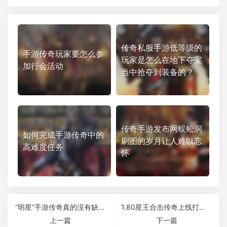
传奇私服手游低等级的
手游传奇玩家要怎么参
玩家是怎么在地下夺宝
加行会活动
当中抢夺到装备的？
传奇手游发布网蜈蚣洞
如何完成手游传奇中的
刷图的岁月让人难以忘
高难度任务
怀
“明星”手游传奇真的没有缺点吗？
1.80星王合击传奇上线打怪就能终极全满毕业
上一篇
下一篇