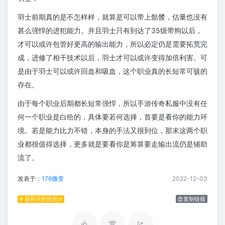
羽士前期真的是不怎样样，就算是可以带上骷髅，估量也没有
甚么强悍的进犯能力。并且羽士只有到达了35级带狗以后，
才可以或许包管好更高的输出能力，所以必定仍是需要拓荒完
成，进修了相干技术以后，羽士才可以或许变得加倍利害。可
是由于羽士可以或许回血和吸血，这个职业真的长短常可骇的
存在。
由于每个职业后期都长短常强悍，所以手游传奇私服中没有任
何一个职业是白给的，具体要若何选择，首要是看你的能力环
境。若是能力比力不错，本身的手法又很到位，那末这两个职
业都很值得选择，更多就是要看你是筹算要走输出流仍是辅助
流了。
发表于：
176微变
2022-12-03
# 最新开的传世sf
复制链接
赏