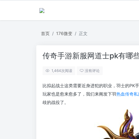
首页
176微变
正文
传奇手游新服网道士pk有哪
1,464
次阅读
没有评论
比拟起战士这类需要近身进犯的职业，羽士的PK
玩家也是愈来愈多了，我们来阐发下羽
热血传奇私
歧的战役了。