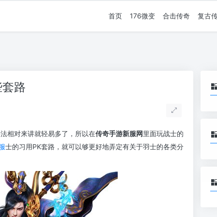
首页
176微变
合击传奇
复古
些套路
手法相对来讲就轻易多了，所以在
传奇手游新服网
里面玩战士的
服
士的习用PK套路，就可以够更好地弄定有关于羽士的各类分