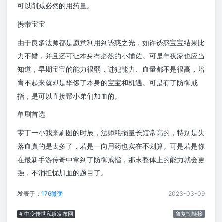
可以削减必然的用药量。
携带宝宝
由于良多法师都是愿意利用到诱惑之光，如许诱惑宝宝结果比
力不错，并且还可让本身有必然的小辅佐。可是年夜家也应当
知道，早期宝宝的能力很弱，进犯能力、血量都不是很高，培
育不起来就即是华侈了本身的宝宝和机遇。可是有了防御戒
指，是可以直接帮小弟们加血的。
单刷首选
零丁一小我来刷图的时辰，法师耗损量长短常高的，特别是失
落血真的是太多了，若是一向用药也实在不划算。可是若是你
在最新手游传奇中拿到了防御戒指，那末整体上的能力就会更
强，不消担忧加血的题目了。
发表于：
176微变
2023-03-09
# 中变传世私服发布网
复制链接