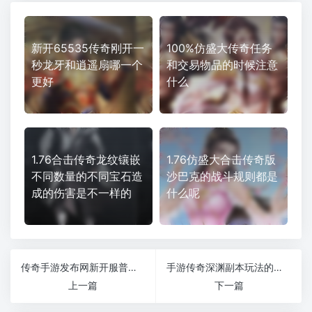
新开65535传奇刚开一
100%仿盛大传奇任务
秒龙牙和逍遥扇哪一个
和交易物品的时候注意
更好
什么
1.76合击传奇龙纹镶嵌
1.76仿盛大合击传奇版
不同数量的不同宝石造
沙巴克的战斗规则都是
成的伤害是不一样的
什么呢
传奇手游发布网新开服普通战士选景中苑还是炼狱？
手游传奇深渊副本玩法的秘诀有哪些
上一篇
下一篇