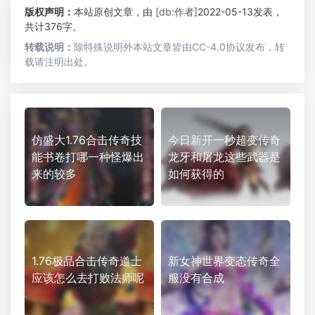
版权声明：
本站原创文章，由
[db:作者]
2022-05-13发表，
共计376字。
转载说明：
除特殊说明外本站文章皆由CC-4.0协议发布，转
载请注明出处。
仿盛大1.76合击传奇技
今日新开一秒超变传奇
能书卷打哪一种怪爆出
龙牙和屠龙这些武器是
来的较多
如何获得的
1.76极品合击传奇道士
新女神世界变态传奇全
应该怎么去打败法师呢
服没有合成