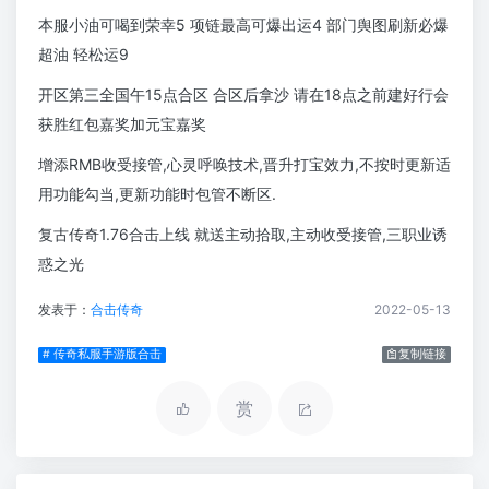
本服小油可喝到荣幸5 项链最高可爆出运4 部门舆图刷新必爆
超油 轻松运9
开区第三全国午15点合区 合区后拿沙 请在18点之前建好行会
获胜红包嘉奖加元宝嘉奖
增添RMB收受接管,心灵呼唤技术,晋升打宝效力,不按时更新适
用功能勾当,更新功能时包管不断区.
复古传奇1.76合击上线 就送主动拾取,主动收受接管,三职业诱
惑之光
发表于：
合击传奇
2022-05-13
# 传奇私服手游版合击
复制链接
赏