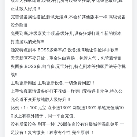
版本为独家建造,设备好打,所有设备图狂爆,不花钱也最终,真
正让散人好混!!!
完善设备属性搭配,测试无爆点,不会和其他版本一样,高级设备
没危险!!!
免费到底,冲级嘉奖丰硕,品级好升,设备狂爆打造全新的版本,
打造游戏的光辉!!!
独家特点副本,BOSS多爆率好,设备爆满地让你捡得手软!!!
天天新区不变开放，重金告白宣扬，包管人气，包管豪情!!!
舆图多,BOSS多,勾当多,元宝好打,特点副本等独家弄法等你挑
战!!!
主动更新舆图,主动更新设备,一切免费到底!!!
上手快真豪情设备好打不花钱一样爽!!!无待遇非常例,持久公
允公道不变开放纯散人级好升!!!
比例：1：100元宝 点卡送130% 网银送130% 单笔充值满10
0以上有额外赠予，同一平台充值。
没有反常设备 刚开一秒1.76版传奇没有狂爆城等混乱舆图 十
足没有！复古微变！独家有个性 完全原创 ！