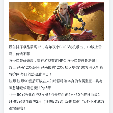
设备排序极品最高+5，各年夜小BOSS随机暴出，+3以上雷
霆、价钱不菲
收受接管价钱高，请在游戏查询NPC 收受接管设备浩繁！
战士 刺杀120%危险 刺杀破防120% 猛火增强160% 开天斩疏
忽护体 每日剑法破盾冲击！
法师 法师50级后可以在未知暗殿呼唤本身的专属宝宝—具有
疏忽进犯或疏忽魔法的结果！
羽士 50召强化白虎2只-55召最终白虎2只-60召狂神白虎2
只-65召嗜血白虎2只（狂虐BOSS）级别越高宝宝外不雅威力
都增强哦！