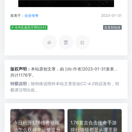
发表于：
合击传奇
2023-01-31
# 传奇私服新开网站945
复制链接
赏
版权声明：
本站原创文章，由
[db:作者]
2023-01-31发表，
共计1176字。
转载说明：
除特殊说明外本站文章皆由CC-4.0协议发布，转
载请注明出处。
今日刚开1.76传奇祝福
1.76复古合击传奇手游
油怎么获得幸运值提升
排行项链都是从哪里获