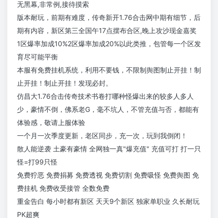
无黑幕,非常例,接待摸索
版本耐玩，前期有难度，传奇新开1.76合击网中期有细节，后
期有内容，新区第三全国午17点摆布合区,晚上攻沙现金嘉奖
1区爆率加成10%2区爆率加成20%以此类推，包管每一个区发
育尽可能平衡
本服有免费挂机系统，利用不要钱，不限制舆图制止开挂！制
止开挂！制止开挂！发现必封。
仿昌大1.76合击传奇技术书卷打哪种怪爆出来的较多人多人
少，豪情不倒，佛系老G，毫不坑人，不管充值与否，都能有
体验感，敬请上服体验
一个月一次季度更新，老区同步，充一次，玩到我倒闭！
散人能逆袭 土豪有豪情 全网独一真"爆充值" 充值可打 打一只
怪=打99只怪
免费狞恶 免费捐募 免费透视 免费切割 免费吸怪 免费舆图 免
费挂机 免费收受接管 全数免费
重金告白 每小时都有新区 天天9个新区 独家单职业 久长耐玩
PK超爽