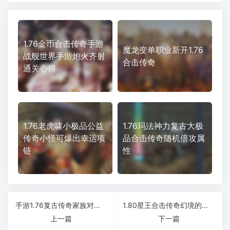
1.76金币合击传奇手游
魔龙变单职业新开1.76
战舰世界手游炮火齐射
合击传奇
通关心得
1.76老虎啸小极品公益
1.76玛法神力复古大极
传奇小怪可爆出幸运项
品合击传奇随机倍攻属
链
性
手游1.76复古传奇家族对战传奇游戏经验重要吗
1.80星王合击传奇幻境的挑战难度在哪里
上一篇
下一篇