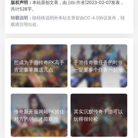
版权声明：
本站原创文章，由
[db:作者]
2023-02-07发表，
共计528字。
转载说明：
除特殊说明外本站文章皆由CC-4.0协议发布，转
载请注明出处。
想成为手游传奇PK高手
手游传奇做任务的时候
肯定要掌握这几点
一定要多个任务一起做
传奇新开服网站PK抓住
其实沉默传奇手游可以
对方的弱点才能获胜
玩得很轻松