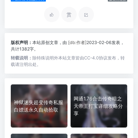
赏
版权声明：
本站原创文章，由
[db:作者]
2023-02-06发表，
共计1382字。
转载说明：
除特殊说明外本站文章皆由CC-4.0协议发布，转
载请注明出处。
网通1.76合击传奇暗之
神狱迷失超变传奇私服
天帝王打宝详细攻略分
白嫖送永久自动拾取
享