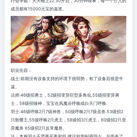
行会争霸：天天晚上22.30开启，30分钟竣事，每一个介入的
成员都有15000元宝的嘉奖。
职业先容：
战士:前期没有设备支持的环境下很弱势，有了设备后很是牛
逼。
法师:46级招勇士，52级招变异巨型多角虫,55级招变异勇
士，58级招锤神，宝宝在风魔谷呼唤或白天门呼唤.
羽士:46级呼唤2只7级神兽，50级呼唤2只7级圣兽.53级招2
只骷髅王,55级呼唤2只虎王，58级招3只虎王，60级招2只变
异魔兽 65级招2只反常魔兽。
注：本服羽士不需要买毒和符.建议前期利用羽士，后面有了