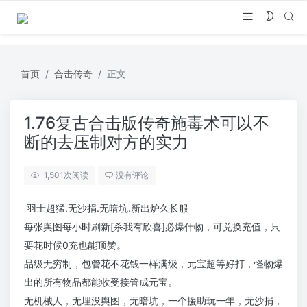
首页
合击传奇
正文
1.76复古合击版传奇施毒术可以不
断的去压制对方的实力
1,501
次阅读
没有评论
羽士超猛.无沙捐.无暗坑.新出炉久长服
每张舆图每小时刷新[杀我有欣喜]必爆什物，可兑换充值，只
要花时候0充也能顶赞。
品级无穷制，包管花不花钱一样满级，元宝超等好打，怪物爆
出的所有物品都能收受接管成元宝。
无机械人，无埋没舆图，无暗坑，一个援助玩一年，无沙捐，