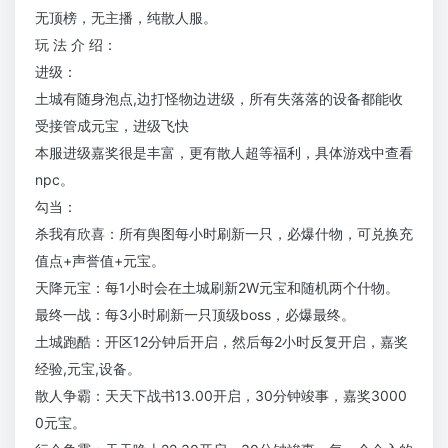
无顶榜，无主播，纯散人服。
玩 法 介 绍：
进级：
土城有随身泡点,边打怪物边进级，所有失落落的设备都能收
受接管成元宝，进级飞快
本服进级嘉奖很是丰富，更有散人超等福利，具体游戏中查看
npc。
勾当：
杀我有欣喜：所有舆图每小时刷新一只，必爆什物，可兑换充
值点+声誉值+元宝。
天降元宝：每1小时会在土城刷新2W元宝和随机两个什物。
最终一战：每3小时刷新一只顶级boss，必爆最终。
土城跑酷：开区12分钟后开启，然后每2小时反复开启，嘉奖
经验,元宝,设备。
散人争霸：天天下战书13.00开启，30分钟竣事，嘉奖3000
0元宝。