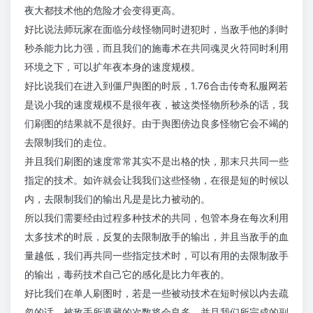
夜大都技术他的危险才会变得更高。
好比说法师玩家在面临分歧怪物同时进犯时，当敌手他的刹时
秒杀能力比力强，而且我们的施毒术在共同魂灵火符同时利用
环境之下，可以扩年夜本身的速度规模。
好比说我们在进入到僵尸舆图的时辰，1.76合击传奇私服网若
是说小我的速度规模不是很年夜，被这类怪物所秒杀的话，我
们刷图的结果就不是很好。由于舆图傍边良多怪物它会不竭的
去限制我们的走位。
并且我们刷图的速度常常其实不是出格的快，那末只共同一些
指定的技术。如许就会让我我们这些怪物，在很是短的时候以
内，去限制我们的输出凡是是比力被动的。
所以我们需要经由过程多种技术的共同，包管本身在每次利用
太多技术的时辰，反复的去限制敌手的输出，并且当敌手的血
量越低，我们再共同一些指定技术时，可以有用的去限制敌手
的输出，毒药技术自己它的感化是比力年夜的。
好比我们在单人刷图时，若是一些被动技术在短时候以内去疏
忽的话，被敌手所遁藏的次数将会良多。并且我们所完成的副