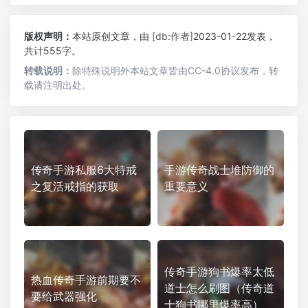
版权声明：
本站原创文章，由
[db:作者]
2023-01-22发表，
共计555字。
转载说明：
除特殊说明外本站文章皆由CC-4.0协议发布，转
载请注明出处。
传奇手游私服6大特戒
手游传奇战士堆防御的
之复活戒指的获取
重要意义
传奇手游狗书爆率太低
热血传奇手游前期要不
道士怎么刷图（传奇道
要给武器强化
士狗书哪里爆率高）