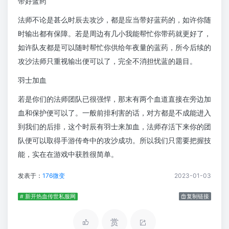
带好蓝药
法师不论是甚么时辰去攻沙，都是应当带好蓝药的，如许你随
时输出都有保障。若是周边有几小我能帮忙你带药就更好了，
如许队友都是可以随时帮忙你供给年夜量的蓝药，所今后续的
攻沙法师只重视输出便可以了，完全不消担忧蓝的题目。
羽士加血
若是你们的法师团队已很强悍，那末有两个血道直接在旁边加
血和保护便可以了。一般前排利害的话，对方都是不成能进入
到我们的后排，这个时辰有羽士来加血，法师存活下来你的团
队便可以取得手游传奇中的攻沙成功。所以我们只需要把握技
能，实在在游戏中获胜很简单。
发表于：
176微变
2023-01-03
# 新开热血传世私服网
复制链接
赏