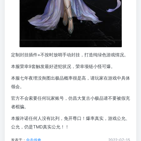
定制封挂插件+不按时放哨手动封挂，打造纯绿色游戏情况。
本服荣幸9套触发最好进犯状况，荣幸项链小怪可爆。
本服七年夜埋没舆图出极品概率很是高，请玩家在游戏中具体
领会。
官方不会索要任何玩家账号，仿昌大复古小极品请不要被假充
者棍骗。
本服许诺任何人没有比列，免开尊口！爆率真实，游戏公允、
公允，仍是TMD真实公允！！
发表于：
合击传奇
2022-07-15