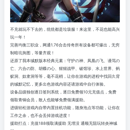
不充就玩不下去的，统统都是垃圾服！来这里，不花也能高兴
玩一年！
完善均衡三职业，网通1.76合击传奇所有设备都可爆出，无穷
制暗坑舆图，等量齐观！
还原了我本缄默版本经典元素：守护の神、凤凰の飞、谩骂の
亡、六合の防、胡蝶の心、猩猩战甲、破馆珍、水上世界、蚂
蚁洞、奴隶洞等等，毫不花梢，让你在游戏的进程中找回久背
的缄默记忆，更多出色游戏内容还请游戏中自行体验。
设备品级独创逐日签到系统，逐日免费领10元充值点，免费
领取青铜会员，散人也能够免费领满援助。
进级轻松游戏内自带内置挂机功能，随身泡点等功能，让你在
工作之余，也不会丢掉游戏进度！
援助打点：充值188领取满援助 无埋没 通顺无阻玩转炎神缄