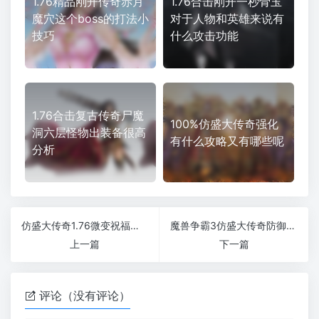
1.76精品刚开传奇赤月
1.76合击刚开一秒骨玉
魔穴这个boss的打法小
对于人物和英雄来说有
技巧
什么攻击功能
1.76合击复古传奇尸魔
100%仿盛大传奇强化
洞六层怪物出装备很高
有什么攻略又有哪些呢
分析
仿盛大传奇1.76微变祝福油的作用和使用状况都是什么
魔兽争霸3仿盛大传奇防御提高战士在传奇团战中的作用
上一篇
下一篇
评论（没有评论）