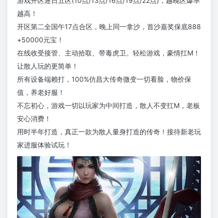
游戏开区逐日五区(10点/13点/16点/19点/22点)，越晚区爆率
越高！
开区第二全国午17点合区，晚上同一拿沙，首沙嘉奖保底888
+50000元宝！
在线收受接管、主动拾取、带毒虎卫。轻松游戏，豪情扛M！
让散人玩的更简单！
所有设备端赖打，100%仿昌大传奇微变一切看脸，物价保
值，养老好服！
不忘初心，游戏一切以玩家为中间打造，散人不变扛M，老板
安心消费！
用时半年打造，真正一款为散人量身打造的传奇！接待新老玩
家进服体验试玩！