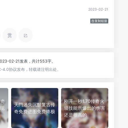
2023-02-21
复制链接
赏
2023-02-21发表，共计553字。
-4.0协议发布，转载请注明出处。
传奇
刚开一秒1.70传奇火
天門迷失沉默复古传
表现
墙技能所爆出的伤害
奇免费进图免费终极
还是很高的