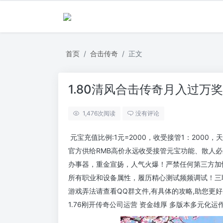
首页
合击传奇
正文
1.80清风合击传奇月入过万
1,476
次阅读
没有评论
元宝充值比例:1元=2000，收受接管1：2000
官方供给RMB高价永远收受接管元宝功能、散人
办事器，重金宣扬，人气火爆！严禁任何第三方加
所有职业和设备属性，履历精心测试频频调试！三
游戏弄法请查看QQ群文件,有具体的攻略,助您更
1.76刚开传奇公司运营 资金雄厚 多版本多元化运