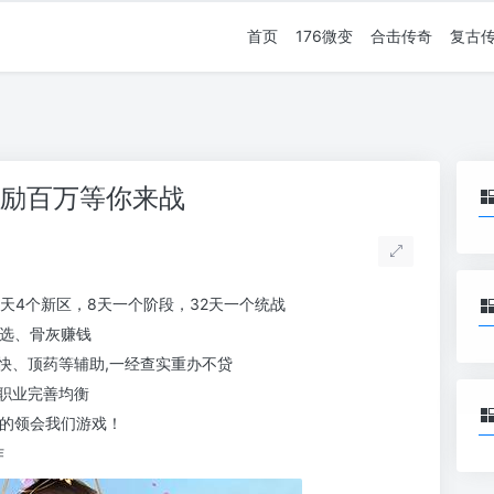
首页
176微变
合击传奇
复古
奖励百万等你来战
，天天4个新区，8天一个阶段，32天一个统战
必选、骨灰赚钱
快、顶药等辅助,一经查实重办不贷
职业完善均衡
好的领会我们游戏！
作