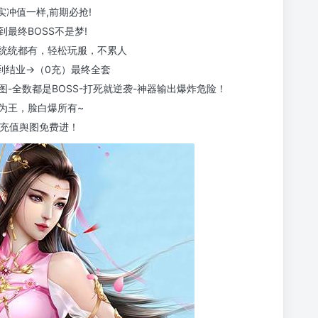
实冲值一样,前期必抢!
最终BOSS不是梦!
统统都有，轻松玩服，不累人
到结业→（0充）最终全套
图-全数都是BOSS-打死就逆袭-神器输出爆炸危险！
为王，脸白爆所有~
无充值舆图免费进！