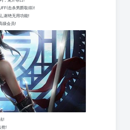
FF(击杀男爵取得)!
乱,谢绝无用功能!
高级会员!
法!
抢!