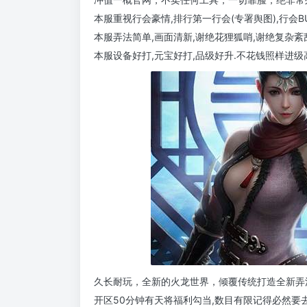
本服重视行会豪情,排行第一行会(专署舆图),行会BU
本服弄法简单,画面清新,谢绝花狸狐哨,谢绝复杂紊
本服设备好打,元宝好打,品级好升.不花钱照样进级
久长耐玩，全新的火龙世界，倾覆传统打造全新弄
开区50分钟有天将福利勾当,数目有限记得必然要去