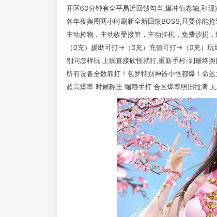
开区60分钟有全平易近回馈勾当,爆冲值卷轴,和现
各年夜舆图两小时刷新全新回馈BOSS,只要你能抢到
主动捡物，主动收受接管，主动挂机，免费沙捐，
（0充）援助可打→（0充）充值可打→（0充）玩
别问怎样玩 上线直接砍怪就行,重新手村-到最终舆
所有设备全数靠打！包罗特别神器小怪都爆！命运
超高爆率 时候称王 端赖手打 合区爆率照旧拉满 