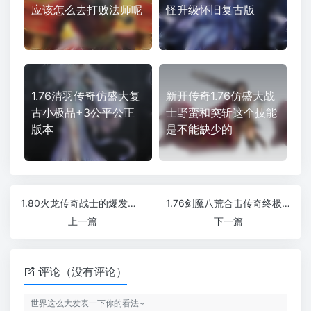
应该怎么去打败法师呢
怪升级怀旧复古版
1.76清羽传奇仿盛大复
新开传奇1.76仿盛大战
古小极品+3公平公正
士野蛮和突斩这个技能
版本
是不能缺少的
1.80火龙传奇战士的爆发力如何发挥
1.76剑魔八荒合击传奇终极BOSS必爆红包
上一篇
下一篇
评论（没有评论）