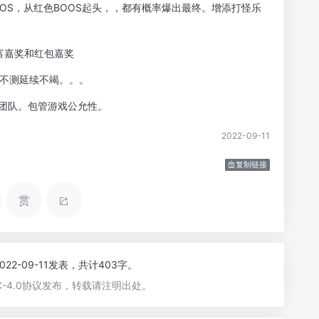
OOS，从红色BOOS起头，，都有概率爆出最终。增添打怪乐
富嘉奖和红包嘉奖
和不测延续不竭。。。
团队。包管游戏公允性。
2022-09-11
复制链接
赏
2022-09-11发表，共计403字。
-4.0协议发布，转载请注明出处。