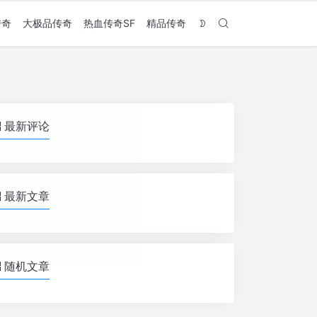
传奇
大极品传奇
热血传奇SF
精品传奇
最新评论
最新文章
随机文章