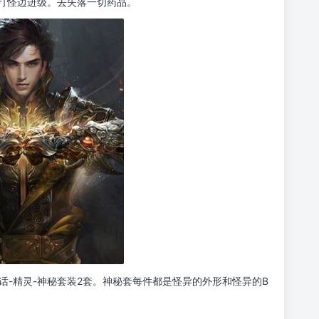
边打怪边进级。去失落一切药品。
-神话-精灵-神秘套装2套。神秘套每件都是怪异的外形和怪异的B