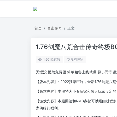
首页
合击传奇
正文
1.76剑魔八荒合击传奇终极B
1,601
次阅读
没有评论
无埋没 援助免费领 简单粗鲁上线就赚 起步同等 
【版本先容】- 2022独家巨制，全新1.76剑魔八
【版本先容】本服特为小资玩家和散人玩家设定的
【游戏先容】本服回馈和RMB点都可以经由过程
家供给的福利。