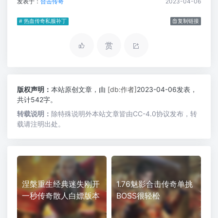
发表于：
合击传奇
2023-04-06
# 热血传奇私服补丁
复制链接
赏
版权声明：
本站原创文章，由
[db:作者]
2023-04-06发表，
共计542字。
转载说明：
除特殊说明外本站文章皆由CC-4.0协议发布，转
载请注明出处。
涅槃重生经典迷失刚开
1.76魅影合击传奇单挑
一秒传奇散人白嫖版本
BOSS很轻松