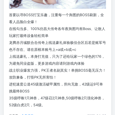
首要以寻BOSS打宝乐趣，注重每一个舆图的BOSS刷新，全
看人品脸白全爆！
在线勾当多、100%仿昌大传奇各年夜舆图均有Boss、让散人
玩家打最终设备轻松简单
龙腾赤月缄默合击传奇上线送豪礼体验极佳合区后若是账军号
色不存在、请在原根本账号上+a或+b或+c
上线送豪礼，本身打充值，只为了还给玩家一个绿色的176，
为避免同业盗版，更多游戏内容请到游戏内体验
战士职业爆发力强，PK王者名副其实！单挑BOSS毫无压力！
攻防兼备，打怪PK无所害怕！
进犯速度公道45级激活破甲属性，所向无敌，42级运9可单
挑最终BOSS
35级呼唤1只神兽，47级召2只神兽,50级呼唤2只强化神兽，
52级白虎2只，54级。