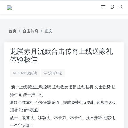
首页
合击传奇
正文
龙腾赤月沉默合击传奇上线送豪礼
体验极佳
1,461
次阅读
没有评论
新手上线就送主动捡取 主动收受接管 主动挂机 羽士强势 法
师牛逼 战士推土机
最终全数靠打 小怪狂爆充值！援助免费打无穷制 真实的0元
顶赞良知年夜服
战士：攻速快，移动快，不卡刀，不卡位，技术开释很流利,
一个字太爽！