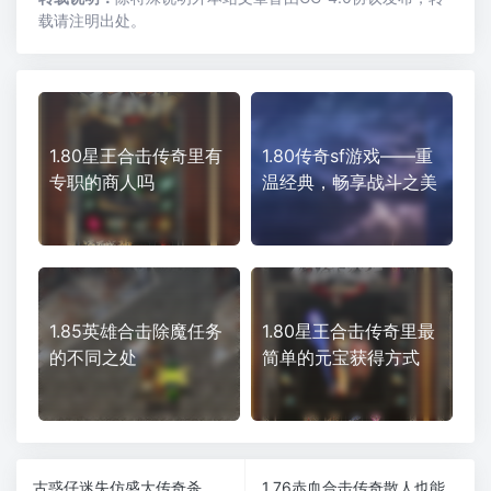
载请注明出处。
1.80星王合击传奇里有
1.80传奇sf游戏——重
专职的商人吗
温经典，畅享战斗之美
1.85英雄合击除魔任务
1.80星王合击传奇里最
的不同之处
简单的元宝获得方式
古惑仔迷失仿盛大传奇杀神恶魔版本
1.76赤血合击传奇散人也能爆终极品牌