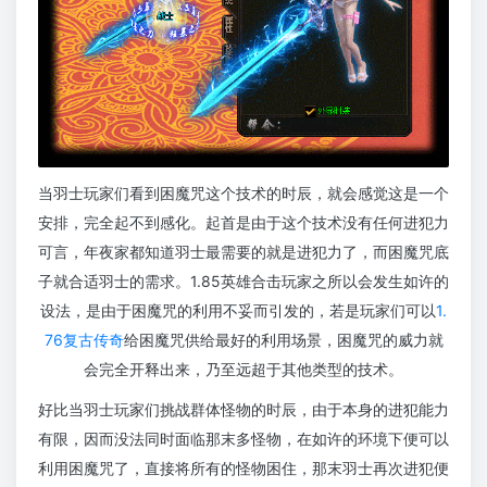
当羽士玩家们看到困魔咒这个技术的时辰，就会感觉这是一个
安排，完全起不到感化。起首是由于这个技术没有任何进犯力
可言，年夜家都知道羽士最需要的就是进犯力了，而困魔咒底
子就合适羽士的需求。1.85英雄合击玩家之所以会发生如许的
设法，是由于困魔咒的利用不妥而引发的，若是玩家们可以
1.
76复古传奇
给困魔咒供给最好的利用场景，困魔咒的威力就
会完全开释出来，乃至远超于其他类型的技术。
好比当羽士玩家们挑战群体怪物的时辰，由于本身的进犯能力
有限，因而没法同时面临那末多怪物，在如许的环境下便可以
利用困魔咒了，直接将所有的怪物困住，那末羽士再次进犯便