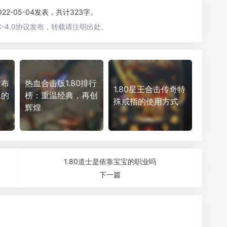
022-05-04发表，共计323字。
-4.0协议发布，转载请注明出处。
发布
热血合击版1.80排行
1.80星王合击传奇特
二的
榜：重温经典，再创
殊戒指的使用方式
辉煌
1.80道士是依靠宝宝的职业吗
下一篇