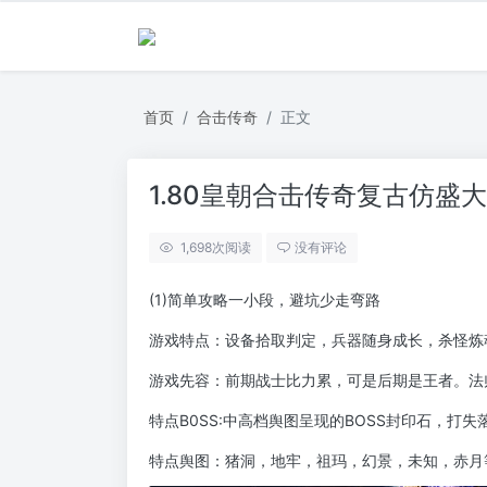
首页
合击传奇
正文
1.80皇朝合击传奇复古仿盛
1,698
次阅读
没有评论
(1)简单攻略一小段，避坑少走弯路
游戏特点：设备拾取判定，兵器随身成长，杀怪炼
游戏先容：前期战士比力累，可是后期是王者。法
特点B0SS:中高档舆图呈现的BOSS封印石，打失
特点舆图：猪洞，地牢，祖玛，幻景，未知，赤月