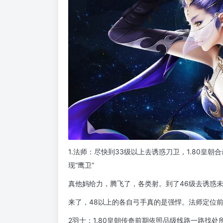
1.法师：尽快到33级以上去诱惑刀卫，1.80皇
现“鹰卫”
真他妈给力，腾飞了，各类射。到了46级去诱惑
来了，48以上的各自弓手真的是强悍。法师定位
2羽士：1.80皇朝传奇前期依照品级线路一路找