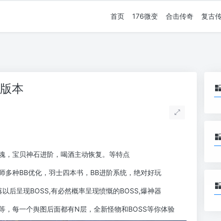
首页
176微变
合击传奇
复古
大版本
魂，宝贝神石进阶，喝酒主动恢复。等特点
师多种BB优化，羽士四本书，BB进阶系统，绝对好玩
落以后呈现BOSS,有必然概率呈现愤慨的BOSS,爆神器
等，每一个舆图后面都有N层，全新怪物和BOSS等你体验