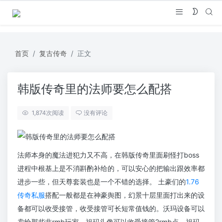
首页
复古传奇
正文
韩版传奇里的法师要怎么配搭
1,874
次阅读
没有评论
法师本身的魔法进犯力又不高，在韩版传奇里面刷怪打boss
进程中根基上是不消斟酌补给的，可以安心的把输出跟效率都
进步一些，但天尊套装也是一个不错的选择。 土豪们的
1.76
传奇私服
搭配一般都是在神豪舆图，幻景十层里面打出来的设
备都可以收受接管，收受接管可长短常值钱的。沃玛设备可以
卖给那些非rmb玩家，祖玛头像可以收受接管2rmb点，祖玛