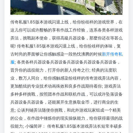
传奇私服1.85版本游戏闪退上线，给你纷歧样的游戏世界，在
这儿你可以或许酣畅的享有作战工作经验，连系各类各样游戏
弄法，挑戰副本使命，获得高級兵器设备，那麼你还在等甚么
呢! 传奇私服1.85版本游戏闪退上线，给你纷歧样的体味，复
古时尚的界面够让你感触感染一段热忱沸腾的时候
新开传奇私
服
; 各类各样兵器设备兵器设备兵器设备兵器设备兵器设备，
晋升你的战役能力，打开你的新人传奇之行; 经典的法度职
业，数万人同台，给你感触感染纷歧样的传奇游戏弄法內容，
更加酷炫的专业技术动画殊效和良多作战期待着你; 游戏弄法
多种多样挑戰，按照团本作战和联机作战，可以或许坠落设备
兵器设备兵器设备，还能展开生意换取金币，进行商业的生
意; 公谈判铺弄法随便你挑戰，和此外游戏玩家组成一个精美
的公会，在作战中锤炼你的现实操纵能力，给你获得最强的战
役能力; 小编简评： 传奇私服1.85版本游戏弄法长短常丰硕多