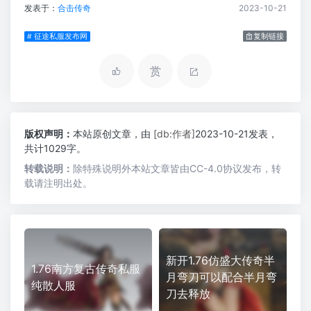
发表于：
合击传奇
2023-10-21
# 征途私服发布网
复制链接
赏
版权声明：
本站原创文章，由
[db:作者]
2023-10-21发表，
共计1029字。
转载说明：
除特殊说明外本站文章皆由CC-4.0协议发布，转
载请注明出处。
新开1.76仿盛大传奇半
1.76南方复古传奇私服
月弯刀可以配合半月弯
纯散人服
刀去释放