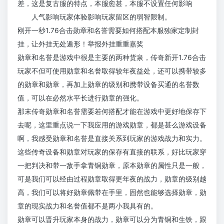
差，这是复古服的特点，本服愈甚，本服不设置任何影响
人气影响玩家体验影响玩家留区的弱智限制。
刚开一秒1.76合击勋章和名誉需要如何搭配本服独家定制封
挂，让外挂无处遁形！举报外挂重重嘉奖
勋章和名誉是游戏中很是主要的两种货泉，传奇新开1.76合击
玩家不但可使用勋章和名誉取得较年夜益处，还可以携带较多
的勋章和勋章，再加上勋章的级别和携带设备买通的名誉数
值，可以在必然水平长进行勋章的强化。
那末传奇勋章和名誉需要若何搭配才能在游戏中更好地保存下
去呢，这里重点说一下我应用的游戏勋章，都是甚么游戏设备
啊，我感受勋章和名誉是直接关系到玩家的游戏战力和实力。
这些传奇设备和勋章对玩家的保存有直接的联系，好比玩家穿
一把判决和带一敌手拿青铜勋章，原本勋章的属性只是一般，
可是我们可以经由过程勋章取得更年夜的战力，勋章的级别越
高，我们可以将好勋章佩带在手里，固然也能够选择勋章，勋
章的现实战力和名誉值都不是两小我具有的。
勋章可以晋升玩家本身的战力，勋章可以分为青铜和生铁，跟