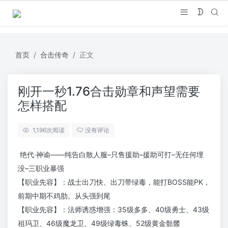
首页
合击传奇
正文
刚开一秒1.76合击勋章和声望需要
怎样搭配
1,196
次阅读
没有评论
绝代·神谕——纯告白散人服–只售援助–援助可打–无任何埋
没–三职业暴强
【职业先容】：战士出刀快、出刀带绿毒，能打BOSS能PK，
前期中期不鸡肋。从头强到尾
【职业先容】：法师诱惑增强：35级多多、40级勇士、43级
祖玛卫、46级魔龙卫、49级绿毒蛛、52级黄金骷髅