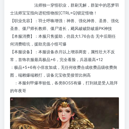
法师独一穿怪职业，群刷无解，群架中的恶梦羽
士法师宝宝指向进犯怪物按[CTRL+Q]锁定怪物！
【职业先容】：羽士呼唤增强：神兽、强化神兽、圣兽、强化
圣兽、僵尸师长教师、僵尸道长，飓风破破防破盾PK神技
【本服消费】：本服只售援助，仿昌大1.76合击 无中后期任
何消费暗坑，援助充值小怪可爆
【本服设备】：本服设备赤月以上增添两套，属性壮大不反
常，首饰衣服最高极品+6，完全看脸，兵器最高+12
：极品+5+6有小倍攻加成，无任何收费合成收费品级收费舆
图，端赖爆端赖打，设备元宝收受接管比例高
：本服剑甲爆率较低，各类BOSS有爆，打到就是受人跪拜
的年夜哥