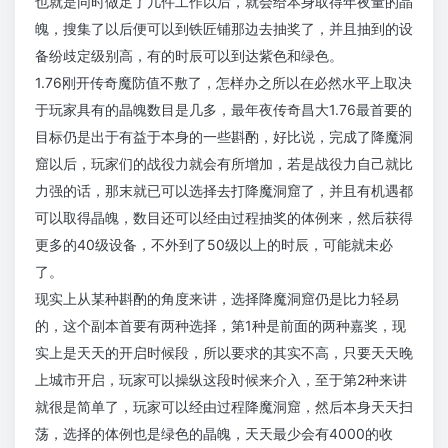
也就是同时做足了几件工作以后，就会给本身取得年夜量的晶
魄，搜集了以后便可以到铁匠铺那边去抽奖了，并且抽到的设
备纷歧定级别高，有的时辰可以到达紫色和绿色。
1.76刚开传奇魔防值不敷了，怎样办之所以在必然水平上取决
于玩家具有的晶魄数目是几多，最年夜传奇昌大1.76最首要的
目标仍是出于有益于本身的一些斟酌，好比说，完成了降魔洞
窟以后，玩家们的战役力就会有所增加，若是战役力自己就比
力强的话，那末就已可以选择去打降魔洞窟了，并且有机遇都
可以取得晶魄，数目还可以经由过程抽奖的体例来，然后获得
更多的40级设备，不外到了50级以上的时辰，可能就未必
了。
现实上从某种斟酌的角度来讲，选择降魔洞窟仍是比力轻易
的，这个副本首要有两种选择，第1种是前面的两种嘉奖，现
实上是天天的开启时候段，所以要求的其实不高，只要天天晚
上城市开启，玩家可以操纵这段时候来介入，至于第2种来讲
就很是简单了，玩家可以经由过程降魔洞窟，然后本身天天扫
荡，选择的体例也是绿色的晶魄，天天最少会有4000的收