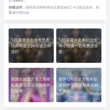
计1288字。
转载说明：
除特殊说明外本站文章皆由CC-4.0协议发布，转
载请注明出处。
1.76新开合击传奇世界
1.76雷霆火龙单职业传
法师和道士pk应该怎样
奇小怪爆一切免费进全
进行
图
西游大闹龙宫变态传奇
新开1.76仿盛大传奇勋
私服霸业重业升级快怀
章和声望是保持最大的
旧版本
平衡的