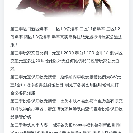
第三季逐日新区爆率：一区1.0倍爆率 二区1.1倍爆率 三区1.2
倍爆率 四区1.3倍爆率 爆率真实靠得住绝无虚标请玩家公道进
服!!
第三季玩家充值比例：元宝1:2000 积分1:100 金币1:1 测试区
充值元宝多送20% 除此以外无任何比例我们包管玩家公允游
戏
第三季元宝保底收受接管：延续前两季收受接管比例为8W元
宝1金币 增添各舆图刷怪数目 削减了各舆图刷怪时候骨灰打
金必备良知服
第三季设备保底收受接管：因为本版本被剽窃严重乃至有假充
巅峰战神的办事器，请泛博玩家到游戏内查询查看设备保底收
受接管价钱
第三季游戏点窜内容：增添各舆图boss与福利兽刷新数目 削
减boss刷新时候增添boss收受接管设备爆率 增添小怪收受接