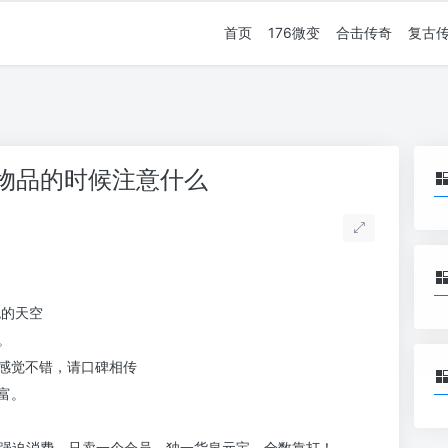
首页
176微变
合击传奇
复古
易物品的时候注意什么
色的天空
。
感觉不错，请口碑相传
富。
顶榜，无强迫消费，只卖一个会员，独一货泉元宝，全数靠打！