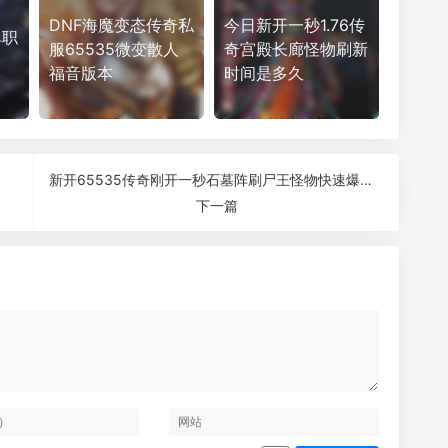
DNF海魔变态传奇私
今日新开一秒1.76传
单职
服65535微变散人
奇宫殿长廊怪物刷新
福音版本
时间是多久
新开65535传奇刚开一秒石墓阵刷尸王怪物快速爆装备
下一篇