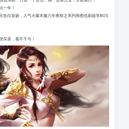
玩一年！
元告白宣扬，人气火爆本服六年夜暗之系列舆图也刷超等BOS
便买卖，毫不干与！