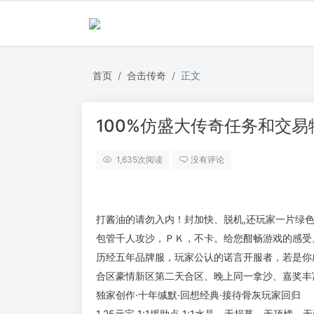
首页
合击传奇
正文
100%仿盛大传奇任务和交
1,635
次阅读
没有评论
打酱油的请勿入内！封加快、脱机,还玩家一片绿
包管千人攻沙，ＰＫ，不卡。给您酣畅游戏的感受
历经五年品牌服，玩家公认的诺言开服者，若是你
合区豪情新区第二天合区、晚上同一拿沙、嘉奖丰
独家创作·十年缄默·回想经典·接待骨灰玩家回归
1.25元宝 1:1援助点 1:1水晶，无捐募，无