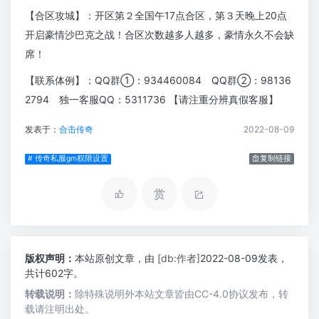
【合区攻城】：开区第２全国午17点合区，第３天晚上20点
开启豪情沙巴克之战！合区次数越多人越多，豪情永久不会缺
席！
【联系体例】：QQ群①：934460084 QQ群②：98136
2794 独一客服QQ：5311736 【请注重分辨真假客服】
发表于：
合击传奇
2022-08-09
# 传奇私服gm权限设置
复制链接
赏
版权声明：
本站原创文章，由
[db:作者]
2022-08-09发表，
共计602字。
转载说明：
除特殊说明外本站文章皆由CC-4.0协议发布，转
载请注明出处。