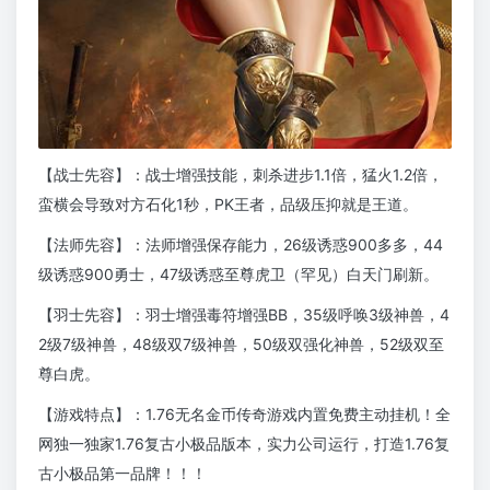
【战士先容】：战士增强技能，刺杀进步1.1倍，猛火1.2倍，
蛮横会导致对方石化1秒，PK王者，品级压抑就是王道。
【法师先容】：法师增强保存能力，26级诱惑900多多，44
级诱惑900勇士，47级诱惑至尊虎卫（罕见）白天门刷新。
【羽士先容】：羽士增强毒符增强BB，35级呼唤3级神兽，4
2级7级神兽，48级双7级神兽，50级双强化神兽，52级双至
尊白虎。
【游戏特点】：1.76无名金币传奇游戏内置免费主动挂机！全
网独一独家1.76复古小极品版本，实力公司运行，打造1.76复
古小极品第一品牌！！！