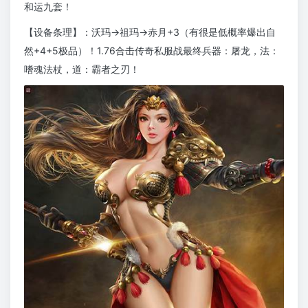
和运九套！
【设备条理】：沃玛→祖玛→赤月+3（有很是低概率爆出自
然+4+5极品）！1.76合击传奇私服战最终兵器：屠龙，法：
嗜魂法杖，道：霸者之刃！