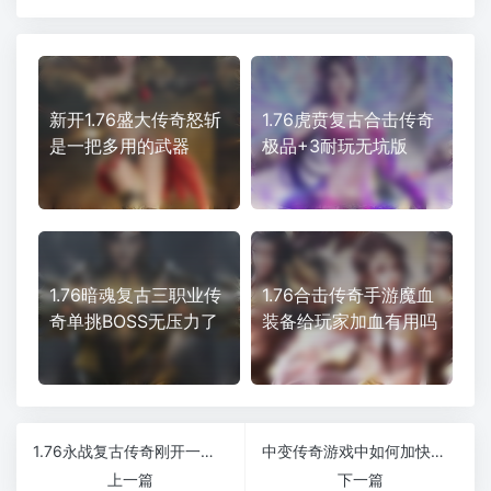
新开1.76盛大传奇怒斩
1.76虎贲复古合击传奇
是一把多用的武器
极品+3耐玩无坑版
1.76暗魂复古三职业传
1.76合击传奇手游魔血
奇单挑BOSS无压力了
装备给玩家加血有用吗
1.76永战复古传奇刚开一秒杀人越货不二之选纯散人服
中变传奇游戏中如何加快打怪速度
上一篇
下一篇