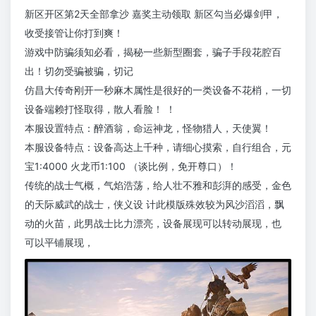
新区开区第2天全部拿沙 嘉奖主动领取 新区勾当必爆剑甲，
收受接管让你打到爽！
游戏中防骗须知必看，揭秘一些新型圈套，骗子手段花腔百
出！切勿受骗被骗，切记
仿昌大传奇刚开一秒麻木属性是很好的一类设备不花梢，一切
设备端赖打怪取得，散人看脸！ ！
本服设置特点：醉酒翁，命运神龙，怪物猎人，天使翼！
本服设备特点：设备高达上千种，请细心摸索，自行组合，元
宝1:4000 火龙币1:100 （谈比例，免开尊口）！
传统的战士气概，气焰浩荡，给人壮不雅和彭湃的感受，金色
的天际威武的战士，侠义设 计此模版殊效较为风沙滔滔，飘
动的火苗，此男战士比力漂亮，设备展现可以转动展现，也
可以平铺展现，