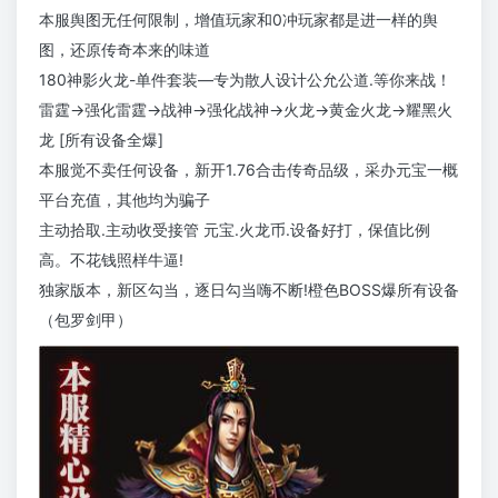
本服舆图无任何限制，增值玩家和0冲玩家都是进一样的舆
图，还原传奇本来的味道
180神影火龙-单件套装—专为散人设计公允公道.等你来战！
雷霆→强化雷霆→战神→强化战神→火龙→黄金火龙→耀黑火
龙 [所有设备全爆]
本服觉不卖任何设备，新开1.76合击传奇品级，采办元宝一概
平台充值，其他均为骗子
主动拾取.主动收受接管 元宝.火龙币.设备好打，保值比例
高。不花钱照样牛逼!
独家版本，新区勾当，逐日勾当嗨不断!橙色BOSS爆所有设备
（包罗剑甲）