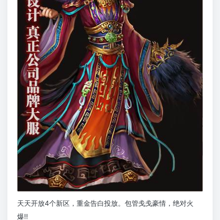
天天开放4个新区，重金告白投放。包管戋戋豪情，绝对火
爆!!