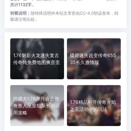
共计1132字。
转载说明：
除特殊说明外本站文章皆由CC-4.0协议发布，转
载请注明出处。
1.76魅影火龙迷失复古
碟烬迷失超变传奇655
传奇纯免费地图爽歪歪
35长久激情版
仿盛大1.76赤月合击传
1.76精品刚开传奇火焰
奇兽人巫皇组队长期运
之王活动中的玩法
用攻略