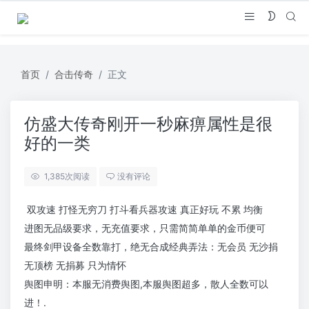
首页
合击传奇
正文
仿盛大传奇刚开一秒麻痹属性是很
好的一类
1,385
次阅读
没有评论
双攻速 打怪无穷刀 打斗看兵器攻速 真正好玩 不累 均衡
进图无品级要求，无充值要求，只需简简单单的金币便可
最终剑甲设备全数靠打，绝无合成经典弄法：无会员 无沙捐
无顶榜 无捐募 只为情怀
舆图申明：本服无消费舆图,本服舆图超多，散人全数可以
进！.