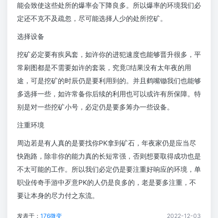
能会致使这些处所的爆率会下降良多。所以爆率的环境我们必
定还不克不及疏忽，尽可能选择人少的处所挖矿。
选择设备
挖矿必定要有疾风套，如许你的进犯速度也能够晋升很多，平
常刷图都是不需要如许的套装，究竟结果没有太年夜的用
途，可是挖矿的时辰仍是要利用到的。并且鹤嘴锄我们也能够
多选择一些，如许常备你后续的利用也可以或许有所保障。特
别是对一些挖矿小号，必定仍是要多筹办一些设备。
注重环境
周边若是有人真的是要找你PK拿到矿石，年夜家仍是应当尽
快跑路，除非你的能力真的长短常强，否则想要取得成功也是
不太可能的工作。所以我们必定仍是要注重好响应的环境，单
职业传奇手游中歹意PK的人仍是良多的，老是要多注重，不
要让本身的尽力付之东流。
发表于：
176微变
2022-12-03