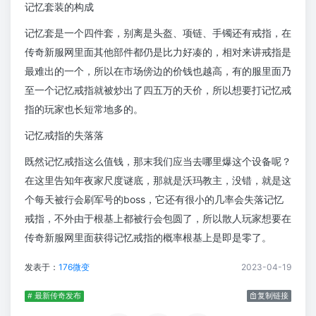
记忆套装的构成
记忆套是一个四件套，别离是头盔、项链、手镯还有戒指，在
传奇新服网里面其他部件都仍是比力好凑的，相对来讲戒指是
最难出的一个，所以在市场傍边的价钱也越高，有的服里面乃
至一个记忆戒指就被炒出了四五万的天价，所以想要打记忆戒
指的玩家也长短常地多的。
记忆戒指的失落落
既然记忆戒指这么值钱，那末我们应当去哪里爆这个设备呢？
在这里告知年夜家尺度谜底，那就是沃玛教主，没错，就是这
个每天被行会刷军号的boss，它还有很小的几率会失落记忆
戒指，不外由于根基上都被行会包圆了，所以散人玩家想要在
传奇新服网里面获得记忆戒指的概率根基上是即是零了。
发表于：
176微变
2023-04-19
# 最新传奇发布
复制链接