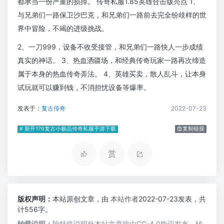
都承当一份严重的损掉。 传奇私服1.85英雄合击版亮点 1、
与兄弟们一路保卫沙巴克，和兄弟们一路前去完全纷歧样的世
界中冒险，不竭的进级挑战。
2、一刀999，设备不收受接管，和兄弟们一路快人一步成绩
真实的神话。 3、热血洒疆场，和经典传奇玩家一路再次缔造
属于本身的热血传奇弄法。 4、英雄买卖，散人乱斗，让本身
试玩就可以赚到钱，不消担忧设备等爆率。
发表于：
复古传奇
2022-07-23
# 新开176复古小极品传奇私服手游下载
复制链接
赏
版权声明：
本站原创文章，由
本站作者
2022-07-23发表，共
计556字。
转载说明：
除特殊说明外本站文章皆由CC-4.0协议发布，转