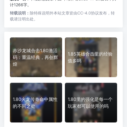
计1266字。
转载说明：
除特殊说明外本站文章皆由CC-4.0协议发布，转
载请注明出处。
赤沙龙城合击1.80激活
1.85英雄合击里的经验
码：重温经典，再创辉
值多吗
煌
1.80火龙传奇命中属性
1.80里的强化是每一个
的不同之处
玩家都可以使用的吗