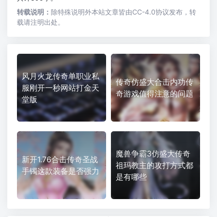
转载说明：
除特殊说明外本站文章皆由CC-4.0协议发布，转
载请注明出处。
风月火龙传奇单职业私
传奇仿盛大合击内功传
服刚开一秒网站打金天
奇游戏值得注意的问题
堂版
魔兽争霸3仿盛大传奇
新开1.76合击传奇圣战
祖玛教主的攻打方式都
手镯这款装备是否强力
是有哪些