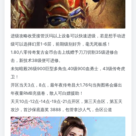
进级攻略收受接管沃玛以上设备可以快速进级，若是想手动进
级可以选择幻景1-6层，前期级别好升，毫无死板感！
1.80八零传奇复古金币合击上线赠予刀刀切割35级进修合
击，新技术38级便可进修。
未知暗殿26级900巨型多角虫.40级900血勇士，43级传奇虎
卫！
开区当天3点，8点，最年夜传奇昌大1.76勾当舆图将会爆出
年夜量RMB充值卷，散人可白嫖援助！
天天10点-12点-14点-19点-21点开区，第三天合区，第五天
攻沙，首沙保底嘉奖 3888，包管拿沙人气，合区公道