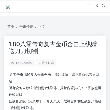
首页
合击传奇
正文
1.80八零传奇复古金币合击上线赠
送刀刀切割
1,470
次阅读
没有评论
八零传奇 180复古金币合击，原汁原味！请记住永远官方网
站
所有设备全数经由过程打怪取得，撑持内置挂机！上班族也可
轻松游戏
狂战套顶级（无剑甲），开天凤天，战神首饰和狂战套只能经
由过程打怪取得。